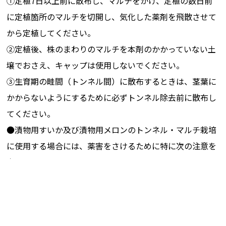
①定植7日以上前に散布し、マルチをかけ、定植の数日前
きゅうり（露
-
一年生雑草(ﾂ
定植
地栽培（移植
ﾕｸｻ科､ｶﾔﾂﾘｸﾞ
掘前
に定植箇所のマルチを切開し、気化した薬剤を飛散させて
栽培））
ｻ科､ｷｸ科､ｱﾌﾞ
から定植してください。
ﾗﾅ科を除く)
②定植後、株のまわりのマルチを本剤のかかっていない土
壌でおさえ、キャップは使用しないでください。
きゅうり（露
-
一年生雑草(ﾂ
定
地栽培（移植
ﾕｸｻ科､ｶﾔﾂﾘｸﾞ
③生育期の畦間（トンネル間）に散布するときは、茎葉に
栽培））
ｻ科､ｷｸ科､ｱﾌﾞ
かからないようにするために必ずトンネル除去前に散布し
ﾗﾅ科を除く)
てください。
●漬物用すいか及び漬物用メロンのトンネル・マルチ栽培
実えんどう
-
一年生雑草(ﾂ
は
（露地栽培）
ﾕｸｻ科､ｶﾔﾂﾘｸﾞ
に使用する場合には、薬害をさけるために特に次の注意を
ｻ科､ｷｸ科､ｱﾌﾞ
守ってください。
ﾗﾅ科を除く)
①定植7日以上前に散布し、マルチをかけ、定植の数日前
に定植箇所のマルチを切開し、気化した薬剤を飛散させて
さやえんど
-
一年生雑草(ﾂ
は
う （露地栽
ﾕｸｻ科､ｶﾔﾂﾘｸﾞ
から定植してください。
培）
ｻ科､ｷｸ科､ｱﾌﾞ