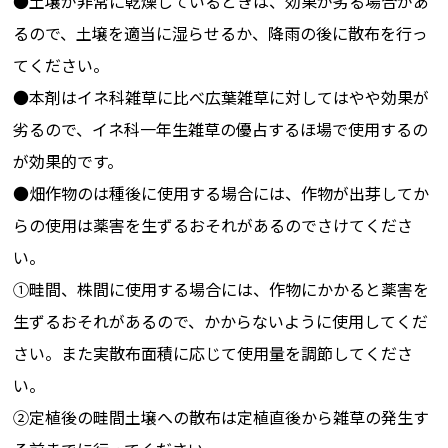
●土壌が非常に乾燥しているときは、効果が劣る場合があ
るので、土壌を適当に湿らせるか、降雨の後に散布を行っ
すいか（ﾄﾝﾈ
-
一年生雑草(ﾂ
定植
てください。
ﾙ･ﾏﾙﾁ栽
ﾕｸｻ科､ｶﾔﾂﾘｸﾞ
掘前)
●本剤はイネ科雑草に比べ広葉雑草に対してはやや効果が
培）
ｻ科､ｷｸ科､ｱﾌﾞ
劣るので、イネ科一年生雑草の優占するほ場で使用するの
ﾗﾅ科を除く)
が効果的です。
すいか（ﾄﾝﾈ
-
一年生雑草(ﾂ
収穫
●畑作物のは種後に使用する場合には、作物が出芽してか
ﾙ･ﾏﾙﾁ栽
ﾕｸｻ科､ｶﾔﾂﾘｸﾞ
ま
らの使用は薬害を生ずるおそれがあるのでさけてくださ
培）
ｻ科､ｷｸ科､ｱﾌﾞ
(ﾄﾝ
い。
ﾗﾅ科を除く)
①畦間、株間に使用する場合には、作物にかかると薬害を
すいか（露地
-
一年生雑草(ﾂ
定植
生ずるおそれがあるので、かからないように使用してくだ
栽培）
ﾕｸｻ科､ｶﾔﾂﾘｸﾞ
但し
さい。また実散布面積に応じて使用量を調節してくださ
ｻ科､ｷｸ科､ｱﾌﾞ
日
い。
ﾗﾅ科を除く)
②定植後の畦間土壌への散布は定植直後から雑草の発生す
漬物用すいか
-
一年生雑草(ﾂ
定植