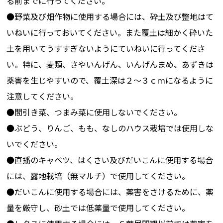
る前までに行ってください。
（ﾄﾝﾈﾙ･ﾏﾙﾁ栽
ﾕｸｻ科､ｶﾔﾂﾘｸﾞ
掘前)
●野菜及び畑作物に使用する場合には、砕土及び整地はて
培）
ｻ科､ｷｸ科､ｱﾌﾞ
いねいに行っておいてください。また覆土は細かく砕いた
ﾗﾅ科を除く)
土を用いてうすすぎないようにていねいに行ってくださ
ﾒﾛﾝ（露地栽
-
一年生雑草(ﾂ
定植
い。特に、麦類、さやいんげん、いんげんまめ、あずきは
培（ﾄﾝﾈﾙ･ﾏﾙﾁ
ﾕｸｻ科､ｶﾔﾂﾘｸﾞ
掘前)
薬害を生じやすいので、覆土深は２～３ｃｍになるように
栽培））
ｻ科､ｷｸ科､ｱﾌﾞ
注意してください。
ﾗﾅ科を除く)
●間引き菜、つまみ菜に使用しないでください。
ﾒﾛﾝ（露地栽
-
一年生雑草(ﾂ
収穫
●ぶどう、りんご、もも、なしのハウス栽培では使用しな
培（ﾄﾝﾈﾙ･ﾏﾙﾁ
ﾕｸｻ科､ｶﾔﾂﾘｸﾞ
ま
いでください。
栽培））
ｻ科､ｷｸ科､ｱﾌﾞ
(ﾄﾝ
●直播のキャベツ、はくさい及びだいこんに使用する場合
ﾗﾅ科を除く)
には、露地栽培（無マルチ）で使用してください。
●だいこんに使用する場合には、薬害をさけるために、薬
漬物用ﾒﾛﾝ
-
一年生雑草(ﾂ
定植
（露地栽培
ﾕｸｻ科､ｶﾔﾂﾘｸﾞ
掘前)
量を厳守し、砂土では低薬量で使用してください。
（ﾄﾝﾈﾙ･ﾏﾙﾁ栽
ｻ科､ｷｸ科､ｱﾌﾞ