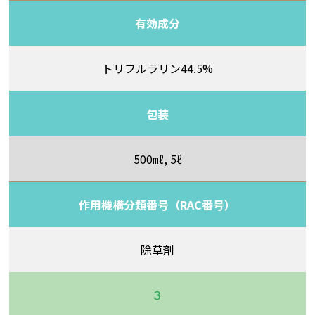
有効成分
トリフルラリン44.5%
包装
500㎖, 5ℓ
作用機構分類番号（RAC番号）
除草剤
３