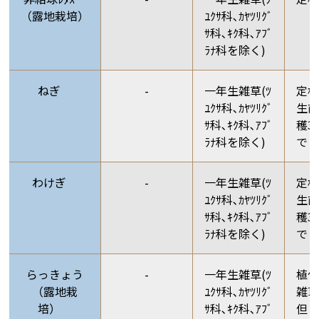
（露地栽培）
ﾕｸｻ科､ｶﾔﾂﾘｸﾞ
ｻ科､ｷｸ科､ｱﾌﾞ
ﾗﾅ科を除く)
ねぎ
-
一年生雑草(ﾂ
定
ﾕｸｻ科､ｶﾔﾂﾘｸﾞ
生前
ｻ科､ｷｸ科､ｱﾌﾞ
穫3
ﾗﾅ科を除く)
で
わけぎ
-
一年生雑草(ﾂ
定
ﾕｸｻ科､ｶﾔﾂﾘｸﾞ
生前
ｻ科､ｷｸ科､ｱﾌﾞ
穫3
ﾗﾅ科を除く)
で
らっきょう
-
一年生雑草(ﾂ
植付
（露地栽
ﾕｸｻ科､ｶﾔﾂﾘｸﾞ
雑
培）
ｻ科､ｷｸ科､ｱﾌﾞ
但し