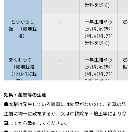
ﾗﾅ科を除く)
とうがらし
-
一年生雑草(ﾂ
定
類 （露地栽
ﾕｸｻ科､ｶﾔﾂﾘｸﾞ
培）
ｻ科､ｷｸ科､ｱﾌﾞ
ﾗﾅ科を除く)
まくわうり
-
一年生雑草(ﾂ
定植
（露地栽培
ﾕｸｻ科､ｶﾔﾂﾘｸﾞ
掘前)
（ﾄﾝﾈﾙ･ﾏﾙﾁ栽
ｻ科､ｷｸ科､ｱﾌﾞ
培））
ﾗﾅ科を除く)
効果・薬害等の注意
●本剤は発生している雑草には効果がないので、雑草の発
まくわうり
-
一年生雑草(ﾂ
収穫
（露地栽培
ﾕｸｻ科､ｶﾔﾂﾘｸﾞ
ま
生前に均一に散布するか、又は中耕除草・培土等により除
（ﾄﾝﾈﾙ･ﾏﾙﾁ栽
ｻ科､ｷｸ科､ｱﾌﾞ
(ﾄﾝ
草してから散布してください。
培））
ﾗﾅ科を除く)