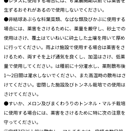
●レタスに使用する場合には、６葉展開期以前では薬害を
培））
ﾗﾅ科を除く)
生ずるおそれがあるので使用しないでください。
●非結球あぶらな科葉菜類、なばな類及びかぶに使用する
ｽﾞｯｷｰﾆ
-
一年生雑草(ﾂ
定
ﾕｸｻ科､ｶﾔﾂﾘｸﾞ
場合には、薬害をさけるために、薬量を厳守し、砂土での
ｻ科､ｷｸ科､ｱﾌﾞ
使用はさけ、覆土はていねいに砕土した土壌を用いて厚め
ﾗﾅ科を除く)
に行ってください。雨よけ施設で使用する場合は薬害をさ
けるため、両すそを上げ通気を良くし、加温はさけ、低薬
しろうり
-
一年生雑草(ﾂ
定植
（露地栽培）
ﾕｸｻ科､ｶﾔﾂﾘｸﾞ
掘前
量で使用してください。は種前に十分灌水し、薬剤散布後
ｻ科､ｷｸ科､ｱﾌﾞ
1～2日間は灌水しないでください、また高温時の散布はさ
ﾗﾅ科を除く)
けてください。密閉した施設及びトンネル栽培での使用は
さけてください。
きゅうり（露
-
一年生雑草(ﾂ
は
地栽培（直播
ﾕｸｻ科､ｶﾔﾂﾘｸﾞ
●すいか、メロン及びまくわうりのトンネル・マルチ栽培
栽培））
ｻ科､ｷｸ科､ｱﾌﾞ
に使用する場合には、薬害をさけるために特に次の注意を
ﾗﾅ科を除く)
守ってください。