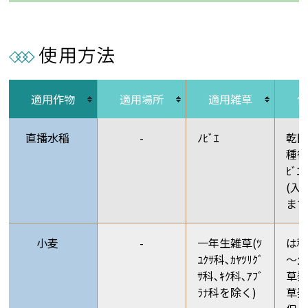
適用作物
適用場所
適用雑草
直播水稲
-
ﾉﾋﾞｴ
乾
種後
ﾋﾞ
(入
まで
小麦
-
一年生雑草(ﾂ
は
ﾕｸｻ科､ｶﾔﾂﾘｸﾞ
～生
ｻ科､ｷｸ科､ｱﾌﾞ
草
ﾗﾅ科を除く)
草発