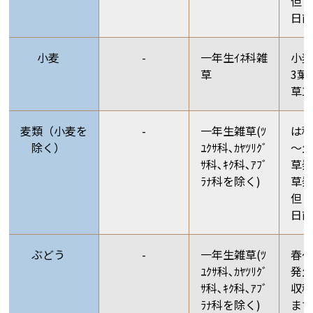
但し
日
小麦
-
一年生ｲﾈ科雑
小
草
3葉
草1
麦類（小麦を
-
一年生雑草(ﾂ
は
除く）
ﾕｸｻ科､ｶﾔﾂﾘｸﾞ
～生
ｻ科､ｷｸ科､ｱﾌﾞ
草
ﾗﾅ科を除く)
草発
但し
日
ぶどう
-
一年生雑草(ﾂ
春
ﾕｸｻ科､ｶﾔﾂﾘｸﾞ
発生
ｻ科､ｷｸ科､ｱﾌﾞ
収穫
ﾗﾅ科を除く)
ま