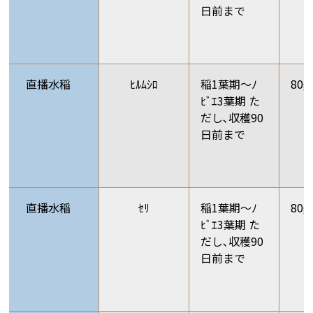
日前まで
直播水稲
ﾋﾙﾑｼﾛ
稲1葉期～ﾉ
80g
ﾋﾞｴ3葉期 た
だし､収穫90
日前まで
直播水稲
ｾﾘ
稲1葉期～ﾉ
80g
ﾋﾞｴ3葉期 た
だし､収穫90
日前まで