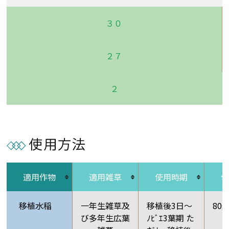
３０
２７
２
適用作物
適用雑草
使用時期
移植水稲
一年生雑草及
移植後3日～
80g
び多年生広葉
ﾉﾋﾞｴ3葉期 た