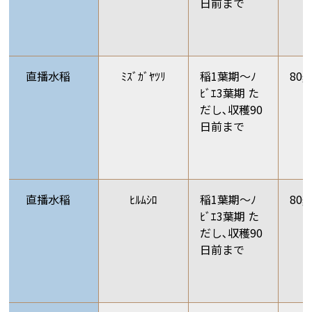
日前まで
直播水稲
ﾐｽﾞｶﾞﾔﾂﾘ
稲1葉期～ﾉ
80g
ﾋﾞｴ3葉期 た
だし､収穫90
日前まで
直播水稲
ﾋﾙﾑｼﾛ
稲1葉期～ﾉ
80g
ﾋﾞｴ3葉期 た
だし､収穫90
日前まで