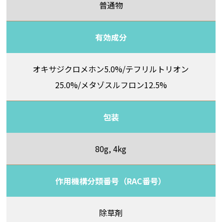
普通物
有効成分
オキサジクロメホン5.0%/テフリルトリオン
25.0%/メタゾスルフロン12.5%
包装
80g, 4kg
作用機構分類番号（RAC番号）
除草剤