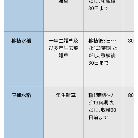
雑草
だし､移植後
30日まで
移植水稲
一年生雑草及
移植後3日～
80g
び多年生広葉
ﾉﾋﾞｴ3葉期 た
雑草
だし､移植後
30日まで
直播水稲
一年生雑草
稲1葉期～ﾉ
80g
ﾋﾞｴ3葉期 た
だし､収穫90
日前まで