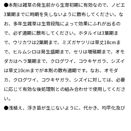
●本剤は雑草の発生前から生育初期に有効なので、ノビエ
3葉期までに時期を失しないように散布してください。な
お、多年生雑草は生育段階によって効果にふれが出るの
で、必ず適期に散布してください。ホタルイは3葉期ま
で、ウリカワは2葉期まで、ミズガヤツリは草丈18cmま
で、ヒルムシロは発生盛期まで、セリは増殖期まで、オモ
ダカはヘラ葉期まで、クログワイ、コウキヤガラ、シズイ
は草丈10cmまでが本剤の散布適期です。なお、オモダ
カ、クログワイ、コウキヤガラ、シズイに対しては、必要
に応じて有効な後処理剤との組み合わせで使用してくださ
い。
●浅植え、浮き苗が生じないように、代かき、均平化及び
植付作業はていねいに行ってください。未熟有機物を施用
した場合は、特にていねいにおこなってください。