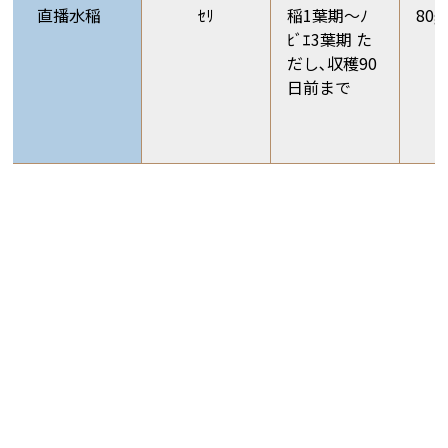
直播水稲
ｾﾘ
稲1葉期～ﾉ
80g
ﾋﾞｴ3葉期 た
だし､収穫90
日前まで