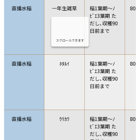
直播水稲
一年生雑草
稲1葉期～ﾉ
80g
ﾋﾞｴ3葉期 た
だし､収穫90
日前まで
スクロールできます
直播水稲
ﾎﾀﾙｲ
稲1葉期～ﾉ
80g
ﾋﾞｴ3葉期 た
だし､収穫90
日前まで
直播水稲
ｳﾘｶﾜ
稲1葉期～ﾉ
80g
ﾋﾞｴ3葉期 た
だし､収穫90