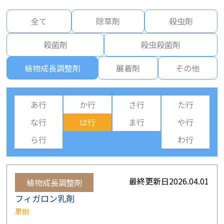
全て
除草剤
殺虫剤
殺菌剤
殺虫殺菌剤
植物成長調整剤
展着剤
その他
あ行
か行
さ行
た行
な行
は行
ま行
や行
ら行
わ行
最終更新日
2026.04.01
植物成長調整剤
フィガロン乳剤
果樹