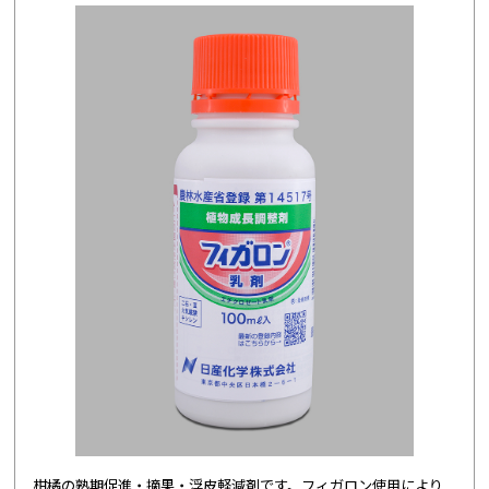
柑橘の熟期促進・摘果・浮皮軽減剤です。フィガロン使用により